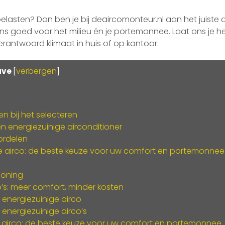
belasten? Dan ben je bij deaircomonteur.nl aan het juiste
eens goed voor het milieu én je portemonnee. Laat ons je h
antwoord klimaat in huis of op kantoor.
verbergen
ave
[
]
n bij het selecteren
 energiezuinige airconditioner
oordelen
e airco: de beste keuze voor uw comfort en portemonnee
ioning
’s: meer comfort, minder kosten
 energiezuinige airco
 energiezuinige airco’s
e airco: de beste keuze voor uw comfort en portemonnee