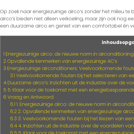
Op zoek naar energiezuinige airco’s zonder het milieu te 
airco’s bieden niet alleen verkoeling, maar zijn ook nog 
een duurzame airco en geniet van een comfortabel én ver
inhoudsopg
1
Energiezuinige airco: de nieuwe norm in airconditioning
2
Opvallende kenmerken van energiezuinige AC’s
3
Energiezuinige airconditioners: Veelvoorkomende foute
3.1
Veelvoorkomende fouten bij het selecteren van een
4
Duurzame airco’s: Inzichten uit de industrie over de v
5
5. Klaar voor de toekomst met een energiebesparend
6
Vraag en Antwoord
6.1
1. Energiezuinige airco: de nieuwe norm in aircondit
6.2
2. Opvallende kenmerken van energiezuinige airco
6.3
3. Veelvoorkomende fouten bij het kiezen van een
6.4
4. Inzichten uit de industrie over de voordelen van
6.5
5. Klaar voor de toekomst met een energiezuinig