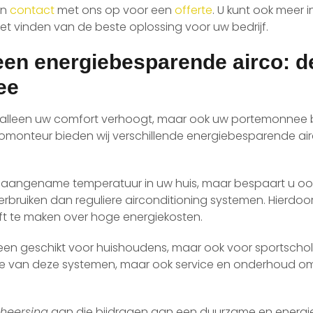
an
contact
met ons op voor een
offerte
. U kunt ook meer 
 het vinden van de beste oplossing voor uw bedrijf.
een energiebesparende airco: d
ee
 alleen uw comfort verhoogt, maar ook uw portemonnee 
ircomonteur bieden wij verschillende energiebesparende a
en aangename temperatuur in uw huis, maar bespaart u oo
rbruiken dan reguliere airconditioning systemen. Hierdoo
t te maken over hoge energiekosten.
leen geschikt voor huishoudens, maar ook voor sportschole
latie van deze systemen, maar ook service en onderhoud o
heersing
aan die bijdragen aan een duurzame en energi