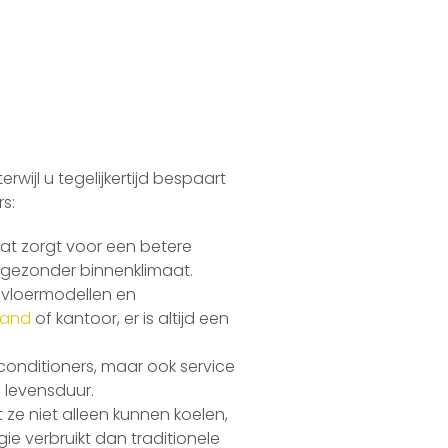
ijl u tegelijkertijd bespaart
s:
at zorgt voor een betere
en gezonder binnenklimaat.
r vloermodellen en
pand
of kantoor, er is altijd een
rconditioners, maar ook service
e levensduur.
ze niet alleen kunnen koelen,
e verbruikt dan traditionele