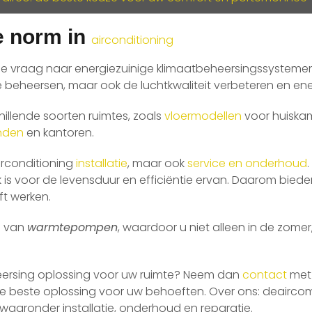
e norm in
airconditioning
de vraag naar energiezuinige klimaatbeheersingssysteme
e beheersen, maar ook de luchtkwaliteit verbeteren en en
hillende soorten ruimtes, zoals
vloermodellen
voor huiska
nden
en kantoren.
airconditioning
installatie
, maar ook
service en onderhoud
is voor de levensduur en efficiëntie ervan. Daarom bied
ft werken.
en van
warmtepompen
, waardoor u niet alleen in de zomer
eersing oplossing voor uw ruimte? Neem dan
contact
met 
n de beste oplossing voor uw behoeften. Over ons: deaircom
waaronder installatie, onderhoud en reparatie.