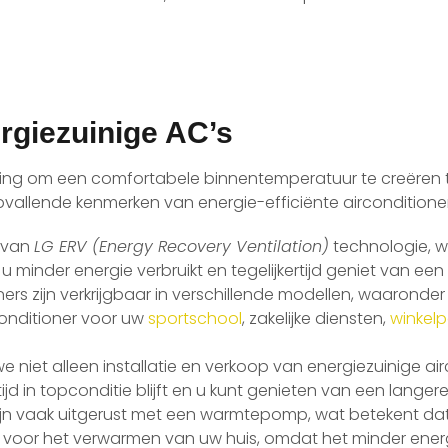
rgiezuinige AC’s
ing om een comfortabele binnentemperatuur te creëren terw
vallende kenmerken van energie-efficiënte airconditioner
n van
LG ERV (Energy Recovery Ventilation)
technologie, w
t u minder energie verbruikt en tegelijkertijd geniet van e
ners zijn verkrijgbaar in verschillende modellen, waaronde
conditioner voor uw
sportschool
, zakelijke diensten,
winkel
 niet alleen installatie en verkoop van energiezuinige ai
jd in topconditie blijft en u kunt genieten van een langer
zijn vaak uitgerust met een warmtepomp, wat betekent dat 
voor het verwarmen van uw huis, omdat het minder energi