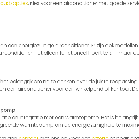
houdsopties
. Kies voor een airconditioner met goede se
van een energiezuinige airconditioner. Er zijn ook modelle
e airconditioner niet alleen functioneel hoeft te zijn, maa
s het belangrijk om na te denken over de juiste toepassing
an een airconditioner voor een winkelpand of kantoor. De
tepomp
llatie en integratie met een warmtepomp. Het is belangrij
ïntegreerde warmtepomp om de energiezuinigheid te maxima
Neem dan
contact
met ons op voor een
offerte
of bekijk on