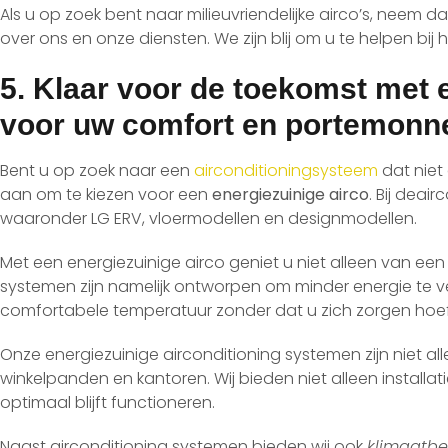
Als u op zoek bent naar milieuvriendelijke airco’s, neem d
over ons en onze diensten. We zijn blij om u te helpen bij
5. Klaar voor de toekomst met 
voor uw comfort en portemonn
Bent u op zoek naar een
airconditioningsysteem
dat niet
aan om te kiezen voor een
energiezuinige airco
. Bij dea
waaronder LG ERV, vloermodellen en designmodellen.
Met een energiezuinige airco geniet u niet alleen van e
systemen zijn namelijk ontworpen om minder energie te ve
comfortabele temperatuur zonder dat u zich zorgen hoef
Onze energiezuinige airconditioning systemen zijn niet al
winkelpanden en kantoren. Wij bieden niet alleen instal
optimaal blijft functioneren.
Naast airconditioning systemen bieden wij ook
klimaatbe