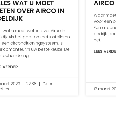
LLES WAT U MOET
AIRCO
ETEN OVER AIRCO IN
Waar moet 
OELDIJK
voor een b
Een aircond
es wat u moet weten over Airco in
bedrijfspa
ldijk Als het gaat om het installeren
het
 een airconditioningsysteem, is
ircomonteur.nl uw beste keuze. De
LEES VERD
htbehandeling
S VERDER
maart 2023
22:38
Geen
cties
12 maart 2