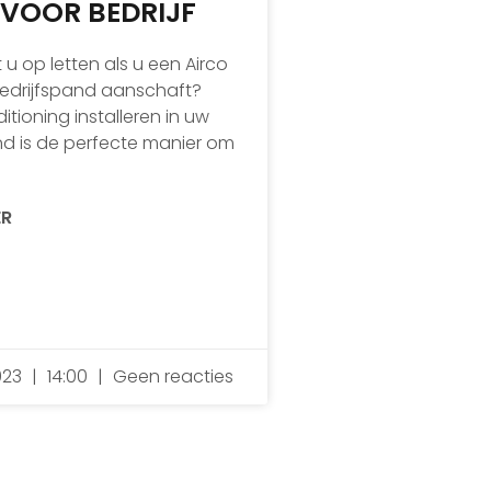
 VOOR BEDRIJF
u op letten als u een Airco
edrijfspand aanschaft?
itioning installeren in uw
nd is de perfecte manier om
ER
023
14:00
Geen reacties