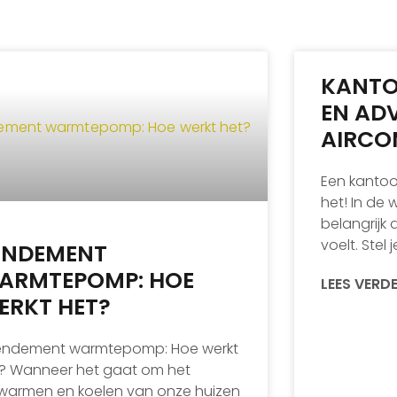
KANTOO
EN ADV
AIRCO
Een kantoor
het! In de 
belangrijk 
voelt. Stel j
ENDEMENT
ARMTEPOMP: HOE
LEES VERD
ERKT HET?
Rendement warmtepomp: Hoe werkt
? Wanneer het gaat om het
warmen en koelen van onze huizen