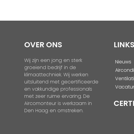
OVER ONS
LINK
Wij zijn een jong en sterk
Nieuws
groeiend bedrijf in de
Aircondi
klimaattechniek. Wij werken
Ventilat
uitsluitend met gecertificeerde
Vacatu
en vakkundige professionals
met zeer ruime ervaring. De
CERT
Aircomonteur is werkzaam in
Den Haag en omstreken.