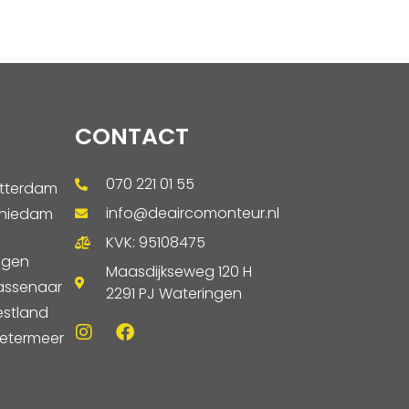
CONTACT
070 221 01 55
otterdam
info@deaircomonteur.nl
chiedam
KVK: 95108475
ngen
Maasdijkseweg 120 H
assenaar
2291 PJ Wateringen
estland
oetermeer