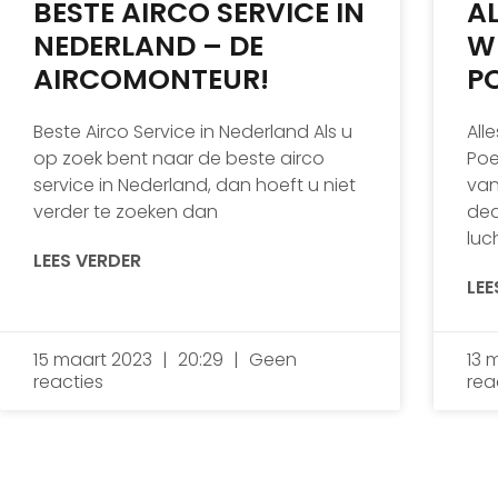
BESTE AIRCO SERVICE IN
A
NEDERLAND – DE
W
AIRCOMONTEUR!
P
Beste Airco Service in Nederland Als u
All
op zoek bent naar de beste airco
Poe
service in Nederland, dan hoeft u niet
van
verder te zoeken dan
dea
luc
LEES VERDER
LEE
15 maart 2023
20:29
Geen
13 
reacties
rea