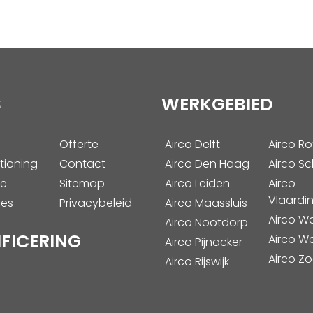
S
WERKGEBIED
Offerte
Airco Delft
Airco R
tioning
Contact
Airco Den Haag
Airco S
ie
Sitemap
Airco Leiden
Airco
Vlaardi
res
Privacybeleid
Airco Maassluis
Airco W
Airco Nootdorp
IFICERING
Airco W
Airco Pijnacker
Airco Z
Airco Rijswijk