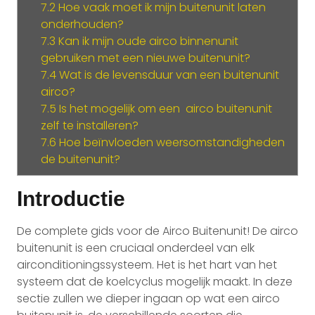
7.2
Hoe vaak moet ik mijn buitenunit laten
onderhouden?
7.3
Kan ik mijn oude airco binnenunit
gebruiken met een nieuwe buitenunit?
7.4
Wat is de levensduur van een buitenunit
airco?
7.5
Is het mogelijk om een airco buitenunit
zelf te installeren?
7.6
Hoe beïnvloeden weersomstandigheden
de buitenunit?
Introductie
De complete gids voor de Airco Buitenunit! De airco
buitenunit is een cruciaal onderdeel van elk
airconditioningssysteem. Het is het hart van het
systeem dat de koelcyclus mogelijk maakt. In deze
sectie zullen we dieper ingaan op wat een airco