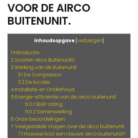
VOOR DE AIRCO
BUITENUNIT.
verbergen
inhoudsopgave
[
]
1
Introductie
2
Soorten Airco Buitenunits
3
Werking van de Buitenunit
3.1
De Compressor
3.2
De locatie
4
Installatie en Onderhoud
5
Energie-efficiëntie van de airco buitenunit
5.0.1
SEER-rating
5.0.2
Samenwerking
6
Onze beoordelingen:
7
Veelgestelde Vragen over de airco buitenunit
7.1
Hoeveel kost een nieuwe airco buitenunit?